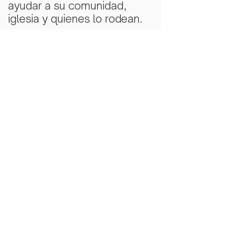
ayudar a su comunidad,
iglesia y quienes lo rodean.
Subscribe Now
Scarlet Note is a 501(c)(3) nonprofit
organization
Tax ID Number
81-5218430
- all
donations are tax deductible to the
extent allowed by law.