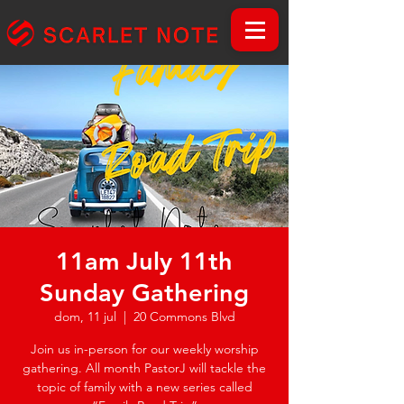
11am July 11th
Sunday Gathering
dom, 11 jul
  |  
20 Commons Blvd
Join us in-person for our weekly worship
gathering. All month PastorJ will tackle the
topic of family with a new series called