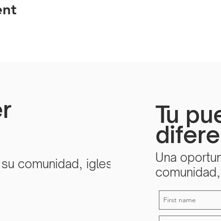
ent
r
Tu pu
difer
Una oportun
 su comunidad, iglesia
comunidad, 