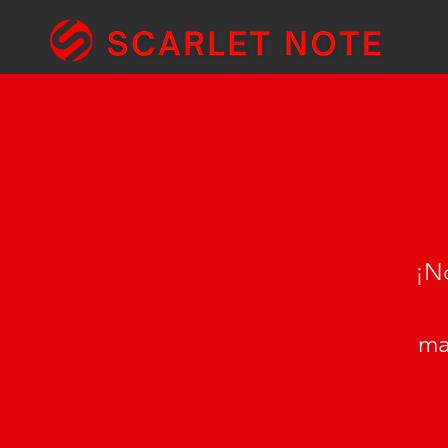
¡No
ma