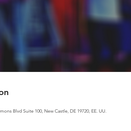
on
mons Blvd Suite 100, New Castle, DE 19720, EE. UU.