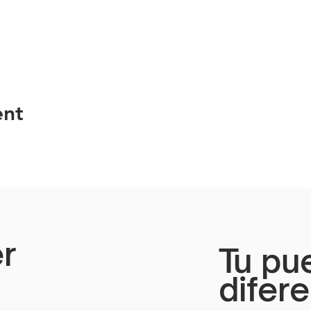
ent
r
Tu pu
difer