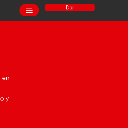
Dar
s en
o y