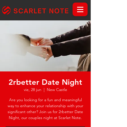
2rbetter Date Night
vie, 28 jun
  |  
New Castle
Are you looking for a fun and meaningful
way to enhance your relationship with your
significant other? Join us for 2rbetter Date
Night, our couples night at Scarlet Note.