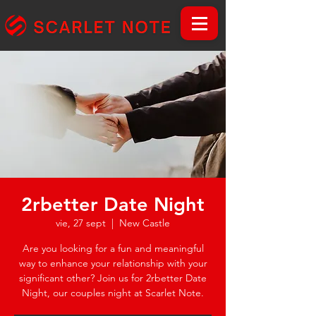
2rbetter Date Night
vie, 27 sept
  |  
New Castle
Are you looking for a fun and meaningful
way to enhance your relationship with your
significant other? Join us for 2rbetter Date
Night, our couples night at Scarlet Note.