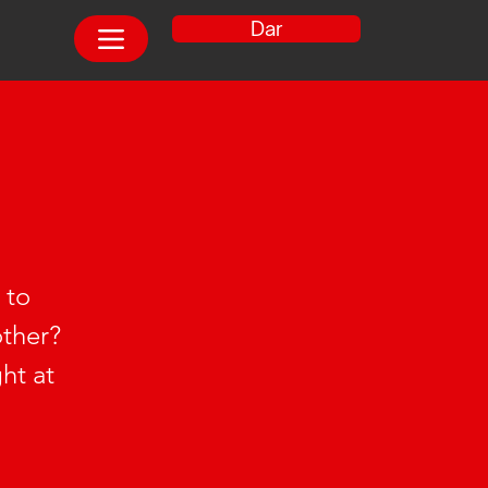
Dar
 to
other?
ht at