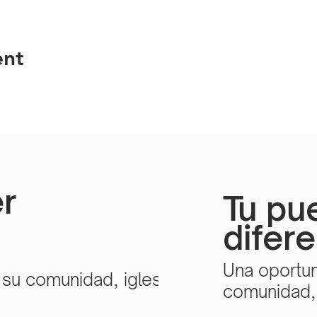
ent
r
Tu pu
difer
Una oportun
 su comunidad, iglesia
comunidad, 