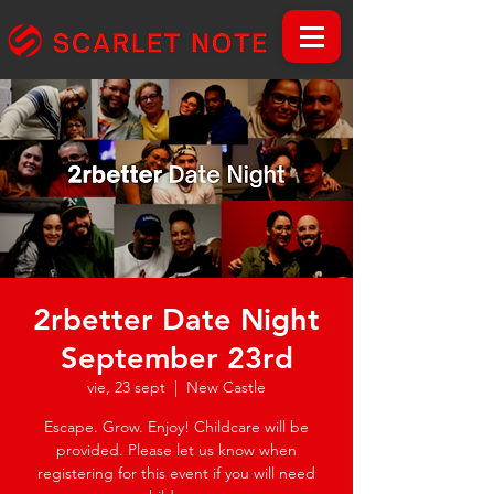
2rbetter Date Night
September 23rd
vie, 23 sept
  |  
New Castle
Escape. Grow. Enjoy! Childcare will be
provided. Please let us know when
registering for this event if you will need