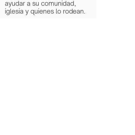
ayudar a su comunidad,
iglesia y quienes lo rodean.
Subscribe Now
Scarlet Note is a 501(c)(3) nonprofit
organization
Tax ID Number
81-5218430
- all
donations are tax deductible to the
extent allowed by law.