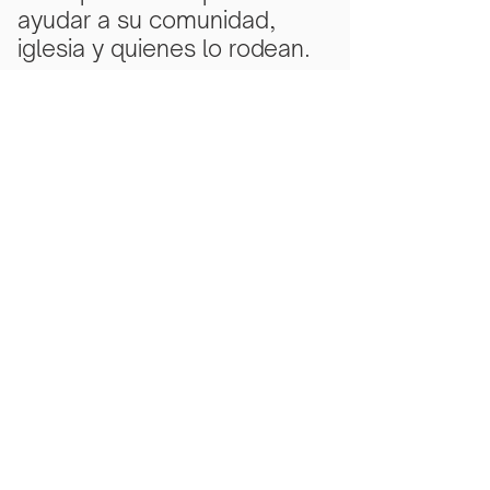
ayudar a su comunidad,
iglesia y quienes lo rodean.
Subscribe Now
Scarlet Note is a 501(c)(3) nonprofit
organization
Tax ID Number
81-5218430
- all
donations are tax deductible to the
extent allowed by law.