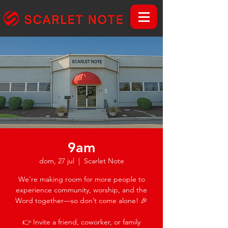
9am
dom, 27 jul
  |  
Scarlet Note
We’re making room for more people to
experience community, worship, and the
Word together—so don’t come alone! 🎉
👉 Invite a friend, coworker, or family