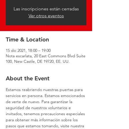
Las inscripciones están cerradas
Ver otros eventos
Time & Location
15 dic 2021, 18:00 – 19:00
Nota escarlata, 20 East Commons Blvd Suite
100, New Castle, DE 19720, EE. UU.
About the Event
Estamos reabriendo nuestras puertas para 
servicios en persona. Estamos emocionados 
de verte de nuevo. Para garantizar la 
seguridad de nuestros voluntarios e 
invitados, tenemos precauciones especiales 
para obtener más información sobre los 
pasos que estamos tomando, visite nuestra 