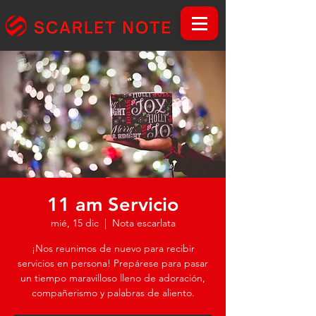
11 am Servicio
mié, 15 dic
  |  
Nota escarlata
¡Nos reunimos de nuevo para recibir
servicios en persona! Prepárese para pasar
un tiempo maravilloso lleno de adoración,
compañerismo y palabras de aliento.