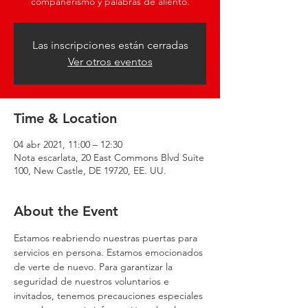
compañerismo y palabras de aliento.
Las inscripciones están cerradas
Ver otros eventos
Time & Location
04 abr 2021, 11:00 – 12:30
Nota escarlata, 20 East Commons Blvd Suite
100, New Castle, DE 19720, EE. UU.
About the Event
Estamos reabriendo nuestras puertas para 
servicios en persona. Estamos emocionados 
de verte de nuevo. Para garantizar la 
seguridad de nuestros voluntarios e 
invitados, tenemos precauciones especiales 