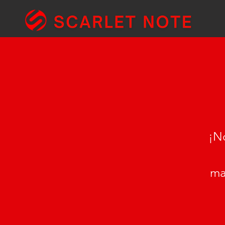
¡No
ma