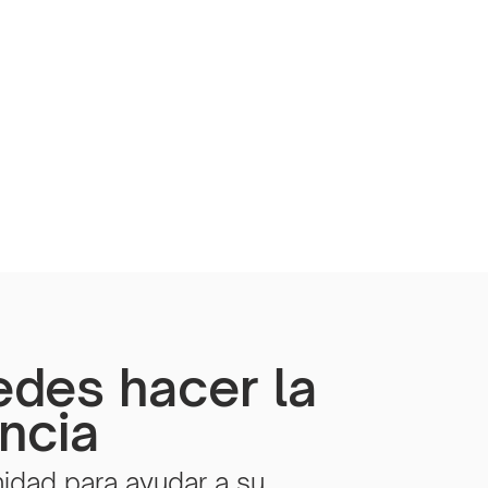
edes hacer la
encia
idad para ayudar a su