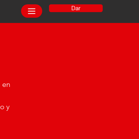
Dar
s en
o y