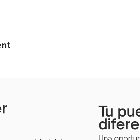
ent
r
Tu pu
difer
Una oportun