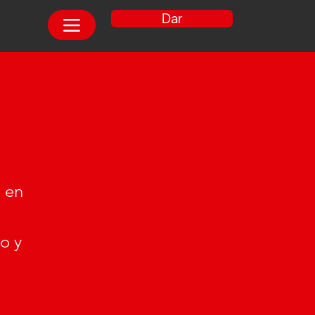
Dar
s en
o y