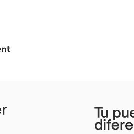
ent
r
Tu pu
difer