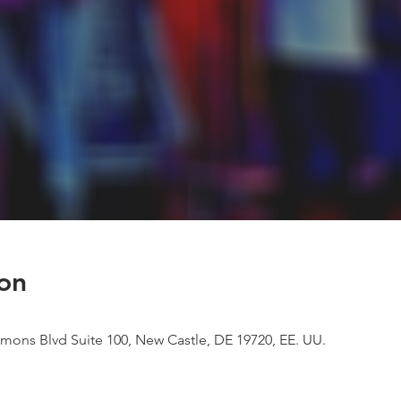
on
mons Blvd Suite 100, New Castle, DE 19720, EE. UU.