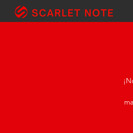
¡No
ma