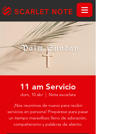
11 am Servicio
dom, 10 abr
  |  
Nota escarlata
¡Nos reunimos de nuevo para recibir
servicios en persona! Prepárese para pasar
un tiempo maravilloso lleno de adoración,
compañerismo y palabras de aliento.