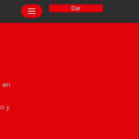
Dar
s en
o y