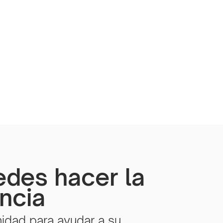
edes hacer la
encia
idad para ayudar a su