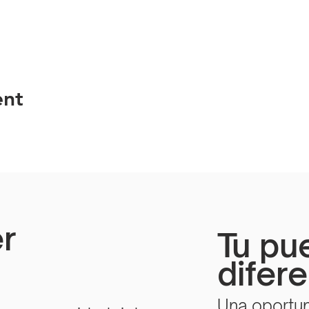
ent
r
Tu pu
difer
Una oportun