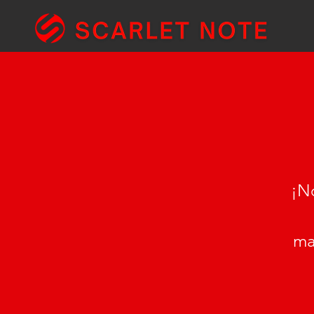
¡No
ma