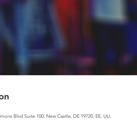
on
mons Blvd Suite 100, New Castle, DE 19720, EE. UU.