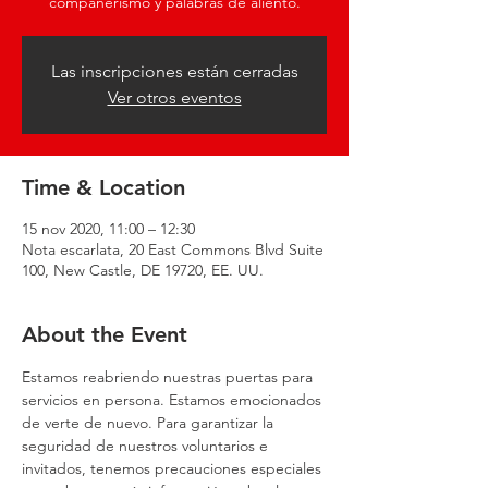
compañerismo y palabras de aliento.
Las inscripciones están cerradas
Ver otros eventos
Time & Location
15 nov 2020, 11:00 – 12:30
Nota escarlata, 20 East Commons Blvd Suite
100, New Castle, DE 19720, EE. UU.
About the Event
Estamos reabriendo nuestras puertas para 
servicios en persona. Estamos emocionados 
de verte de nuevo. Para garantizar la 
seguridad de nuestros voluntarios e 
invitados, tenemos precauciones especiales 