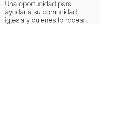
Una oportunidad para
ayudar a su comunidad,
iglesia y quienes lo rodean.
Subscribe Now
Scarlet Note is a 501(c)(3) nonprofit
organization
Tax ID Number
81-5218430
- all
donations are tax deductible to the